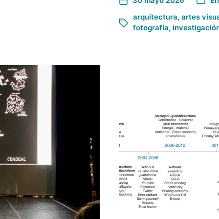
30 mayo 2026
E
arquitectura
,
artes visu
fotografía
,
investigació