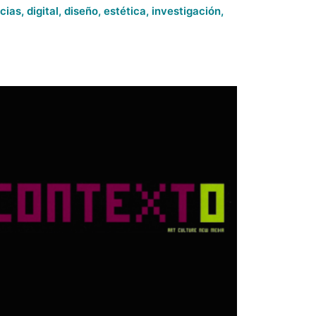
cias
,
digital
,
diseño
,
estética
,
investigación
,