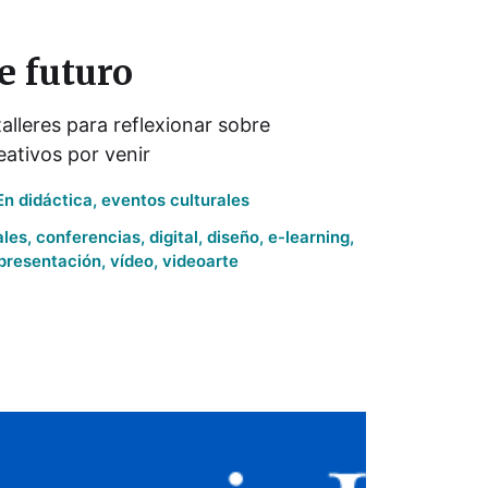
e futuro
alleres para reflexionar sobre
eativos por venir
En
didáctica
,
eventos culturales
ales
,
conferencias
,
digital
,
diseño
,
e-learning
,
presentación
,
vídeo
,
videoarte