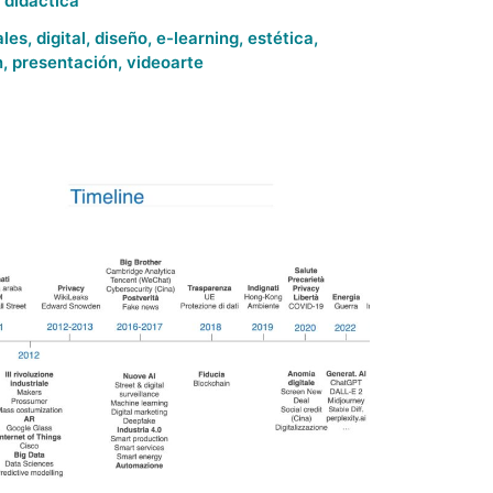
n
didáctica
ales
,
digital
,
diseño
,
e-learning
,
estética
,
n
,
presentación
,
videoarte