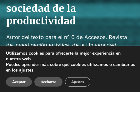
sociedad de la
productividad
Autor del texto para el nº 6 de Accesos. Revista
de investigación artística, de la Universidad
Complutense de Madrid
Utilizamos cookies para ofrecerte la mejor experiencia en
nuestra web.
Puedes aprender más sobre qué cookies utilizamos o cambiarlas
10 junio 2023
en los ajustes.
artes visuales
,
digital
,
estética
,
investigación
Aceptar
Rechazar
Ajustes
Este artículo pertenece al número 6 de
Accesos.
Revista de investigación artística
, de la
Universidad Complutense de Madrid.