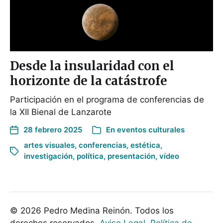
Desde la insularidad con el
horizonte de la catástrofe
Participación en el programa de conferencias de
la XII Bienal de Lanzarote
28 febrero 2025
En
eventos culturales
artes visuales
,
conferencias
,
estética
,
investigación
,
política
,
presentación
,
vídeo
© 2026 Pedro Medina Reinón. Todos los