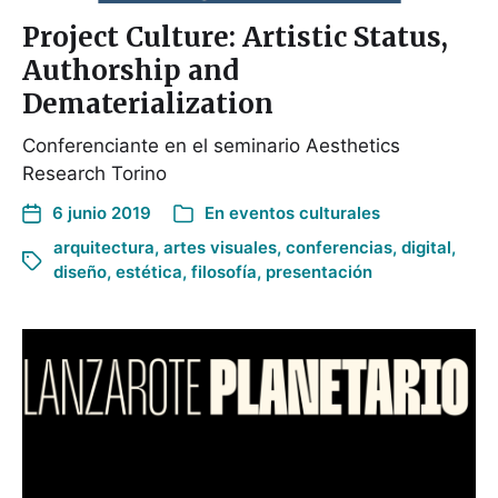
Project Culture: Artistic Status,
Authorship and
Dematerialization
Conferenciante en el seminario Aesthetics
Research Torino
6 junio 2019
En
eventos culturales
arquitectura
,
artes visuales
,
conferencias
,
digital
,
diseño
,
estética
,
filosofía
,
presentación