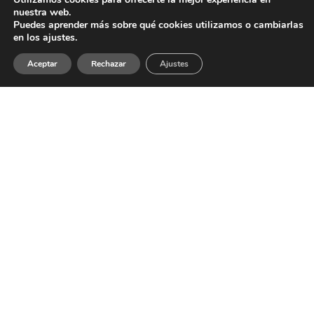
nuestra web.
10 julio 2022
Puedes aprender más sobre qué cookies utilizamos o cambiarlas
arquitectura
,
artes visuales
,
conferencias
,
política
,
en los ajustes.
vídeo
,
videoarte
Aceptar
Rechazar
Ajustes
Durante 2022 han sido varios los encuentros y
proyectos en torno a las políticas y las poéticas
del arte y la arquitectura. Asimismo, también se
ha participado en varios debates sobre el espacio
público, su dimensión más pragmática y las
tendencias que están surgiendo en su seno.