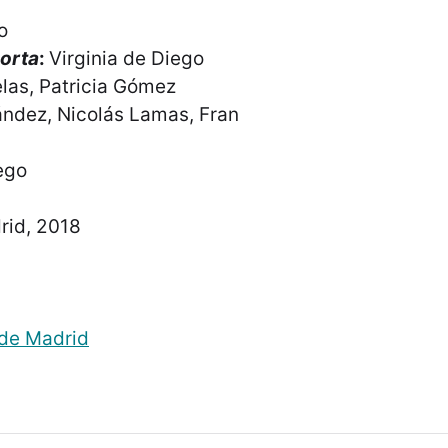
o
orta
:
Virginia de Diego
las, Patricia Gómez
ández, Nicolás Lamas, Fran
ego
rid, 2018
 de Madrid