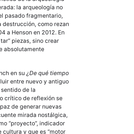
rada: la arqueología no
l pasado fragmentario,
a destrucción, como rezan
04 a Henson en 2012. En
tar” piezas, sino crear
te absolutamente
ynch en su
¿De qué tiempo
uir entre nuevo y antiguo
 sentido de la
 crítico de reflexión se
paz de generar nuevas
cuente mirada nostálgica,
omo “proyecto”, indicador
e cultura y que es “motor