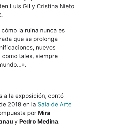
n Luis Gil y Cristina Nieto
t
.
 cómo la ruina nunca es
rada que se prolonga
nificaciones, nuevos
, como tales, siempre
l mundo…».
s a la exposición, contó
 de 2018 en la
Sala de Arte
compuesta por
Mira
Lanau
y
Pedro Medina
.