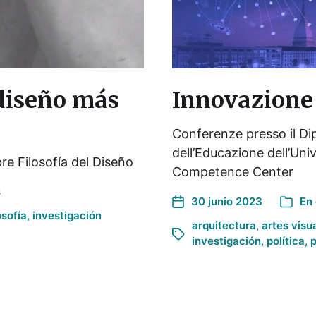
 diseño más
Innovazione
Conferenze presso il Dip
dell’Educazione dell’Uni
re Filosofía del Diseño
Competence Center
s
30 junio 2023
En
osofía
,
investigación
arquitectura
,
artes visu
investigación
,
política
,
p