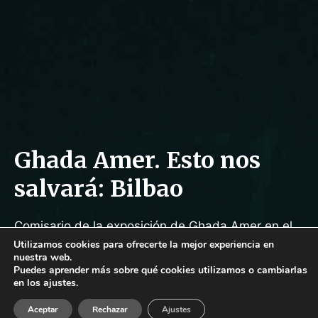
Ghada Amer. Esto nos
salvará: Bilbao
Comisario de la exposición de Ghada Amer en el
Parque Abandoibarra de Bilbao
Utilizamos cookies para ofrecerte la mejor experiencia en
nuestra web.
Puedes aprender más sobre qué cookies utilizamos o cambiarlas
20 junio 2026
en los ajustes.
artes visuales
,
catálogo
,
política
,
vídeo
Aceptar
Rechazar
Ajustes